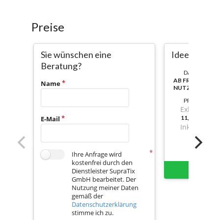
Preise
Sie wünschen eine
Ideen-Hub
Beratung?
DAUER:
AB FREISCHAL
Name
NUTZBAR
PREIS
Exkl. Mwst.
11,65000000
E-Mail
Inkl. Mwst.
Ihre Anfrage wird
kostenfrei durch den
Sofort 
Dienstleister SupraTix
GmbH bearbeitet. Der
Nutzung meiner Daten
gemäß der
Datenschutzerklärung
stimme ich zu.