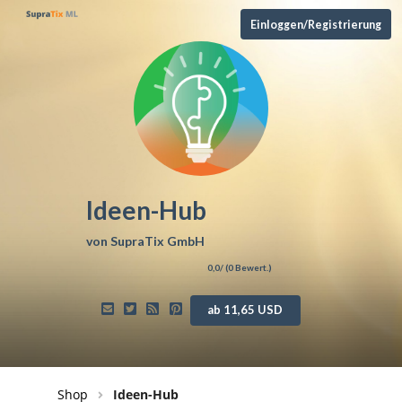
Einloggen/Registrierung
Ideen-Hub
von
SupraTix GmbH
0,0
/ (
0
Bewert.)
ab 11,65 USD
Shop
Ideen-Hub