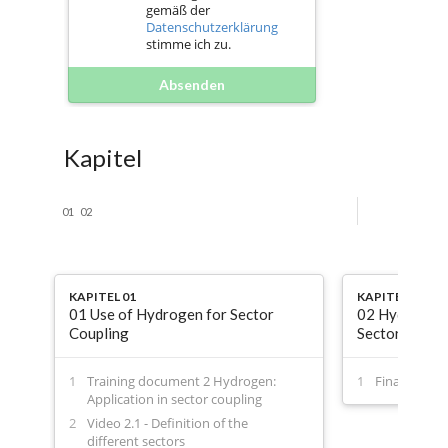
gemäß der
Datenschutzerklärung
stimme ich zu.
Absenden
Kapitel
01
02
KAPITEL 01
KAPITEL 02
01 Use of Hydrogen for Sector
02 Hydrogen f
Coupling
Sector coupli
Training document 2 Hydrogen:
Final Test 
Application in sector coupling
Video 2.1 - Definition of the
different sectors