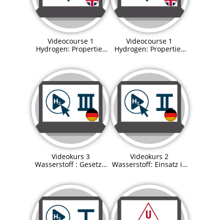
Videocourse 1
Videocourse 1
Hydrogen: Properties
Hydrogen: Properties
and process
and process
technologies Preview
technologies
Videokurs 3
Videokurs 2
Wasserstoff : Gesetze,
Wasserstoff: Einsatz in
Verordnungen und
der Sektorenkopplung
Zulassung