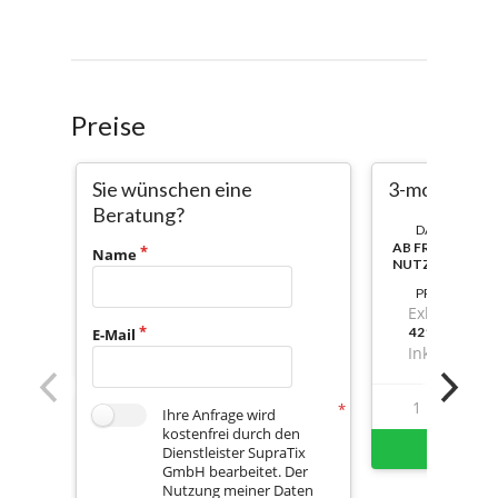
Preise
Sie wünschen eine
3-month lic
Beratung?
DAUER:
AB FREISCHAL
Name
NUTZBAR
PREIS
Exkl. Mwst.
421,6000000
E-Mail
Inkl. Mwst.
1
14
Ihre Anfrage wird
kostenfrei durch den
Sofort 
Dienstleister SupraTix
GmbH bearbeitet. Der
Nutzung meiner Daten