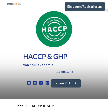
Einloggen/Registrierung
HACCP & GHP
von
holluakademie
0,0
/ (
0
Bewert.)
ab 66,93 USD
Shop
HACCP & GHP