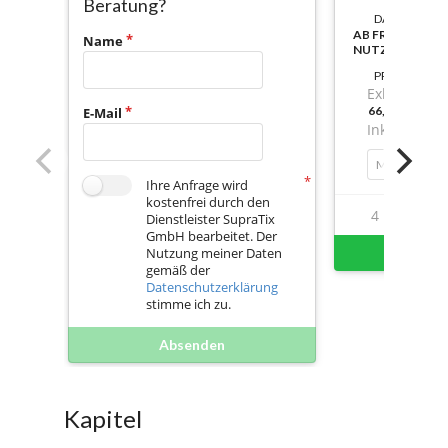
Beratung?
DAUER:
AB FREISCHAL
Name
NUTZBAR
PREIS
Exkl. Mwst.
66,93000000
E-Mail
Inkl. Mwst.
Mengenrabatt
Ihre Anfrage wird
kostenfrei durch den
4
24
Dienstleister SupraTix
GmbH bearbeitet. Der
Sofort 
Nutzung meiner Daten
gemäß der
Datenschutzerklärung
stimme ich zu.
Absenden
Kapitel