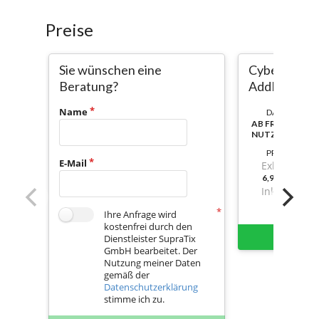
Preise
Sie wünschen eine
Cyber Resil
Beratung?
AddIn
Name
DAUER:
AB FREISCHAL
NUTZBAR
PREIS
E-Mail
Exkl. Mwst.
6,919999999
Inkl. Mwst.
Ihre Anfrage wird
kostenfrei durch den
Sofort 
Dienstleister SupraTix
GmbH bearbeitet. Der
Nutzung meiner Daten
gemäß der
Datenschutzerklärung
stimme ich zu.