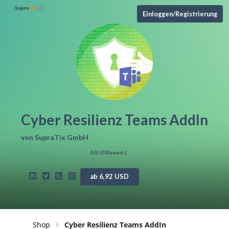
Einloggen/Registrierung
Cyber Resilienz Teams AddIn
von
SupraTix GmbH
0,0
/ (
0
Bewert.)
ab 6,92 USD
Shop
Cyber Resilienz Teams AddIn