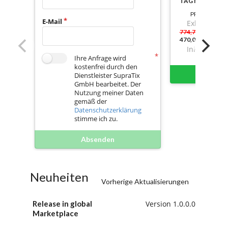
TAG NUTZBAR
PREIS
E-Mail
Exkl. Mwst.
774,72
470,089999999
Inkl. Mwst.
Ihre Anfrage wird
kostenfrei durch den
Sofort 
Dienstleister SupraTix
GmbH bearbeitet. Der
Nutzung meiner Daten
gemäß der
Datenschutzerklärung
stimme ich zu.
Absenden
Neuheiten
Vorherige Aktualisierungen
Release in global
Version 1.0.0.0
Marketplace