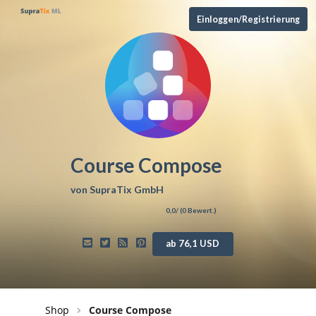
Einloggen/Registrierung
Course Compose
von
SupraTix GmbH
0,0
/ (
0
Bewert.)
ab 76,1 USD
Shop
Course Compose