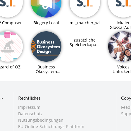
Blogery Local
V Composer
mc_matcher_widget
lokaler
GlossarAd
zusätzliche
Speicherkapazitäten
für SupraHive
Business
Voices
zard of OZ
Ökosystem
Unlocked
Design
Digitale
Workshop
Teilhabe 
alle
 -
Rechtliches
Copy
Impressum
Feed
Datenschutz
Supp
Nutzungsbedingungen
EU-Online-Schlichtungs-Plattform