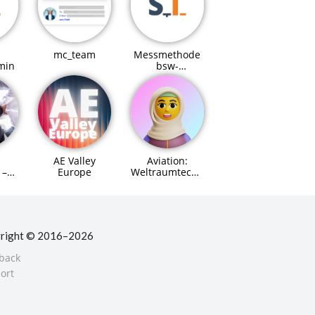
mc_team
Messmethode
min
bsw-
Referenzmodell
AE Valley
Aviation:
Europe
Weltraumtechnik
 –
(Space Systems
Engineer)
für
Agent (MCP)
right © 2016–2026
back
ort