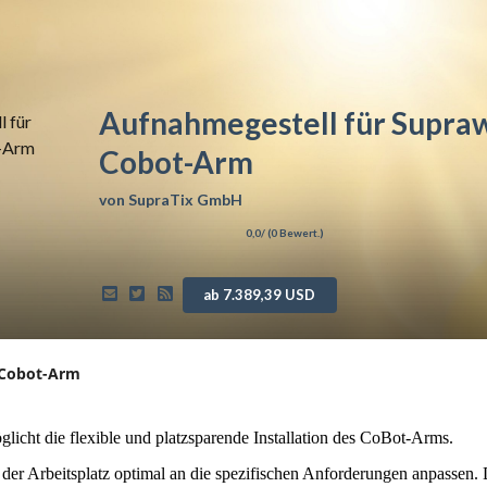
Aufnahmegestell für Supra
Cobot-Arm
von
SupraTix GmbH
0,0
/ (
0
Bewert.)
ab 7.389,39 USD
 Cobot-Arm