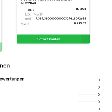
NUTZBAR
IN USD
PREIS
Exkl. Mwst.
Inkl.
7.389,390000000000327418092638
Mwst.
8.793,37
Sofort kaufen
onen
Bewertungen
0
0
0
0
0