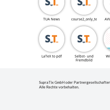
TUA News
course2_only_teaching
AV
LaTeX to pdf
Selbst- und
Wi
Fremdbild
SupraTix GmbH oder Partnergesellschaften
Alle Rechte vorbehalten.